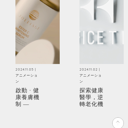
2024.11.05 |
2024.11.02 |
アニメーショ
アニメーショ
ン
ン
啟動 · 健
探索健康
康養膚機
醫學，逆
制 —
轉老化機
JOLLIAGE
制 -
OFFICE
T