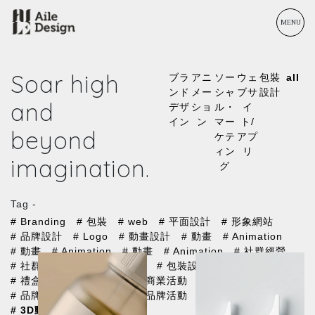
MENU
Soar high
ブラ
アニ
ソー
ウェ
包裝
all
ンド
メー
シャ
ブサ
設計
and
デザ
ショ
ル・
イ
イン
ン
マー
ト/
beyond
ケテ
アプ
ィン
リ
imagination.
グ
Tag -
# Branding
# 包裝
# web
# 平面設計
# 形象網站
# 品牌設計
# Logo
# 動畫設計
# 動畫
# Animation
# 動畫
# Animation
# 動畫
# Animation
# 社群經營
# 社群行銷
# 商業空間規劃
# 包裝設計
# 精裝盒
# 禮盒設計
# 形象影片
# 商業活動
# 公關活動
# 品牌大使
# 商業攝影
# 品牌活動
# Logo動畫
# 3D動畫
# 輔助圖形設計