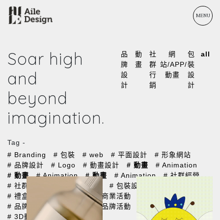
MENU
Soar high
品
動
社
網
包
all
牌
畫
群
站/APP/
裝
and
設
行
動畫
設
計
銷
計
beyond
imagination.
Tag -
# Branding
# 包裝
# web
# 平面設計
# 形象網站
# 品牌設計
# Logo
# 動畫設計
# 動畫
# Animation
# 動畫
# Animation
# 動畫
# Animation
# 社群經營
# 社群行銷
# 商業空間規劃
# 包裝設計
# 精裝盒
# 禮盒設計
# 形象影片
# 商業活動
# 公關活動
# 品牌大使
# 商業攝影
# 品牌活動
# Logo動畫
# 3D動畫
# 輔助圖形設計