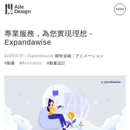
MENU
專業服務，為您實現理想 -
Expandawise
2024.10.31 | Expandawise 聯智金融 | アニメーション
#動畫
#Animation
#動畫設計