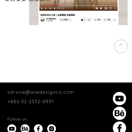
service@ailedesignco.com
+886 02-2532-0991
Follow us