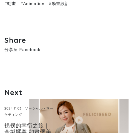
#動畫
#Animation
#動畫設計
Share
分享至 Facebook
Next
2024.11.03 | ソーシャル・マー
ケティング
拐拐的幸衍之旅｜
金製饗宴 如畫優美