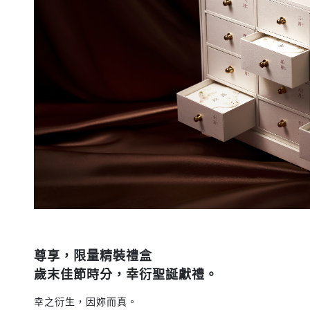
尊享，限量精裝禮盒
歲末佳節時分，幸衍聖誕獻禮。
幸之衍生，因妳而真。