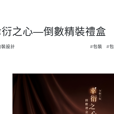
About
Service
Project
 幸衍之心—倒數精裝禮盒
| 包裝設計
#包裝
#